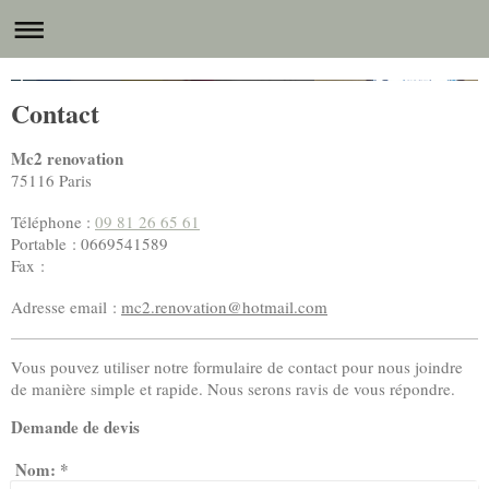
MC2 RENOVATION, vos travaux de haute qualité.
Contact
Mc2 renovation
75116
Paris
Téléphone :
09 81 26 65 61
Portable : 0669541589
Fax :
Adresse email :
mc2.renovation@hotmail.com
Vous pouvez utiliser notre formulaire de contact pour nous joindre
de manière simple et rapide. Nous serons ravis de vous répondre.
Demande de devis
Nom:
*